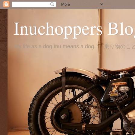
Inuchoppers Blo
My life as a dog.Inu means a dog. 乗